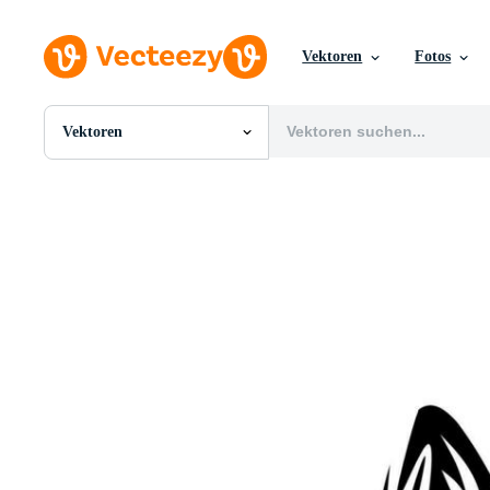
Vektoren
Fotos
Vektoren
Alle Bilder
Fotos
PNGs
PSDs
SVGs
Vorlagen
Vektoren
Videos
Motion Graphics
Redaktionelle Bilder
Redaktionelle Ereignisse