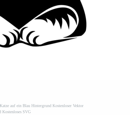
Katze auf ein Blau Hintergrund Kostenloser Vektor
d Kostenloses SVG