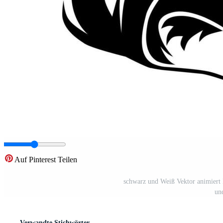
Auf Pinterest Teilen
schwarz und Weiß Vektor animiert 
un
Verwandte Stichwörter