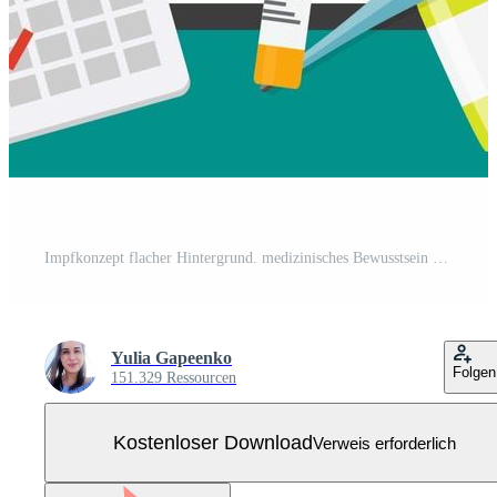
Impfkonzept flacher Hintergrund. medizinisches Bewusstsein Grippe, Polio-Grippe-Plakat. Vektor-Illustration Kostenloser Vektor
Yulia Gapeenko
Folgen
151.329 Ressourcen
Kostenloser Download
Verweis erforderlich