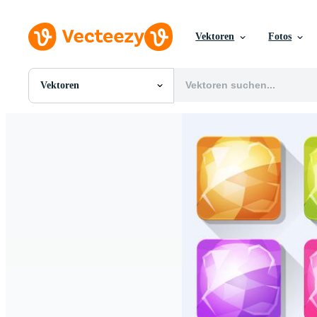
Vektoren
Fotos
Vektoren
Alle Bilder
Fotos
PNGs
PSDs
SVGs
Vorlagen
Vektoren
Videos
Motion Graphics
Redaktionelle Bilder
Redaktionelle Ereignisse