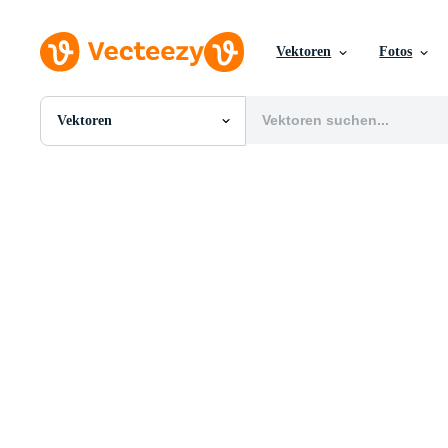
Vektoren
Fotos
Vektoren
Alle Bilder
Fotos
PNGs
PSDs
SVGs
Vorlagen
Vektoren
Videos
Motion Graphics
Redaktionelle Bilder
Redaktionelle Ereignisse