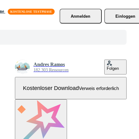
äne
Anmelden
Einloggen
Andres Ramos
Folgen
182.303 Ressourcen
Kostenloser Download
Verweis erforderlich