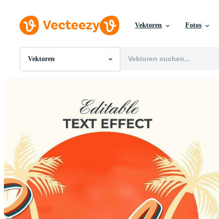
Vektoren
Fotos
Vektoren
Alle Bilder
Fotos
PNGs
PSDs
SVGs
Vorlagen
Vektoren
Videos
Motion Graphics
Redaktionelle Bilder
Redaktionelle Ereignisse