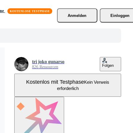
äne
Anmelden
Einloggen
tri joko gunarso
Folgen
826 Ressourcen
Kostenlos mit Testphase
Kein Verweis
erforderlich