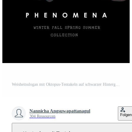
Weisheitsslogan mit Oktopus-Tentakeln auf schwarzer Hintergrundillustration Pro Vektor
Nannicha Angsuwapattanagul
Folgen
304 Ressourcen