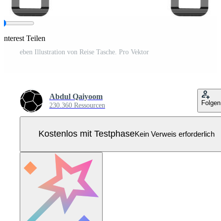
interest Teilen
eben Illustration von Reise Tasche. Pro Vektor
Abdul Qaiyoom
Folgen
230.360 Ressourcen
Kostenlos mit Testphase
Kein Verweis erforderlich