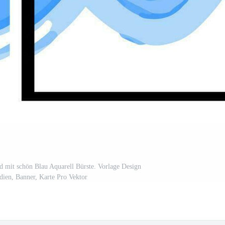
nd mit schön Blau Aquarell Bürste. Vorlage Design
ien, Banner, Karte Pro Vektor