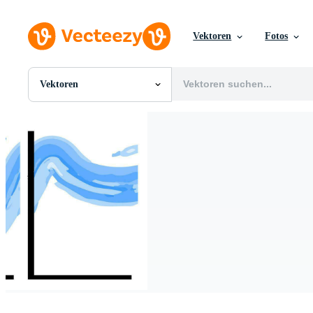
Vektoren
Fotos
Vektoren
Alle Bilder
Fotos
PNGs
PSDs
SVGs
Vorlagen
Vektoren
Videos
Motion Graphics
Redaktionelle Bilder
Redaktionelle Ereignisse