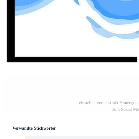
einstellen von abstrakt Hintergru
zum Sozial Med
Verwandte Stichwörter