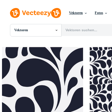
Vektoren
Fotos
Vektoren
Alle Bilder
Fotos
PNGs
PSDs
SVGs
Vorlagen
Vektoren
Videos
Motion Graphics
Redaktionelle Bilder
Redaktionelle Ereignisse