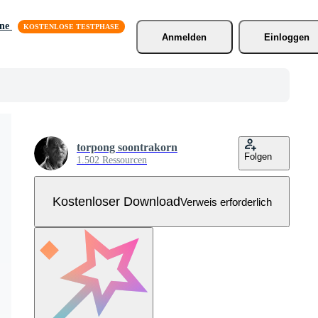
äne
Anmelden
Einloggen
torpong soontrakorn
Folgen
1.502 Ressourcen
Kostenloser Download
Verweis erforderlich