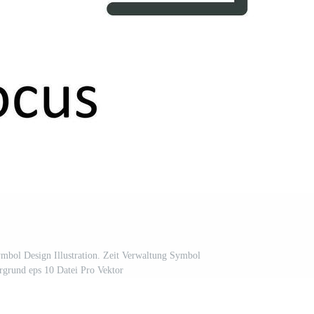
mbol Design Illustration. Zeit Verwaltung Symbol
rgrund eps 10 Datei Pro Vektor