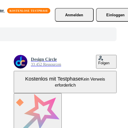
äne
Anmelden
Einloggen
Design Circle
Folgen
33.452 Ressourcen
Kostenlos mit Testphase
Kein Verweis
erforderlich