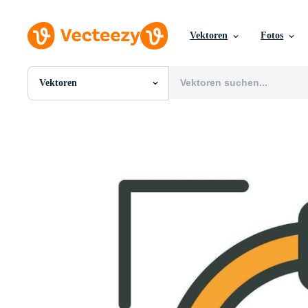
Vektoren
Fotos
Vektoren
Alle Bilder
Fotos
PNGs
PSDs
SVGs
Vorlagen
Vektoren
Videos
Motion Graphics
Redaktionelle Bilder
Redaktionelle Ereignisse