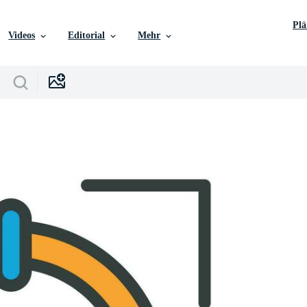
Pl
Videos
Editorial
Mehr