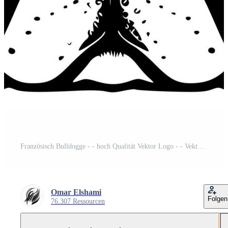
Französisch Bulldogge - - hoch Qualität Vektor Logo - - Vektor Illustration Ideal zum T-Shirt Grafik Pro-Vektor und Pro-SVG
Omar Elshami
Folgen
76.307 Ressourcen