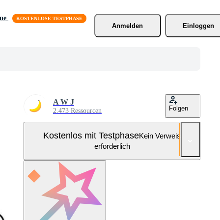
äne
Anmelden
Einloggen
A W J
Folgen
2.473 Ressourcen
Kostenlos mit Testphase
Kein Verweis
erforderlich