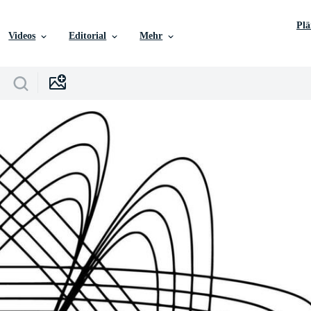
Pl
Videos
Editorial
Mehr