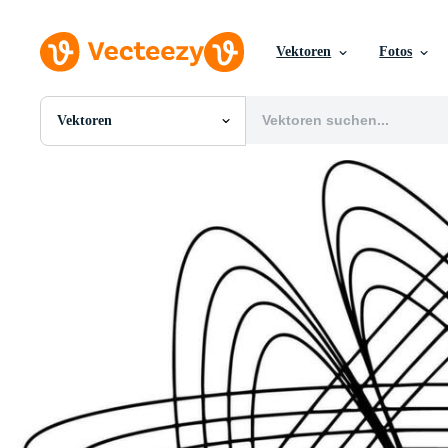
Vektoren
Fotos
Vektoren
Alle Bilder
Fotos
PNGs
PSDs
SVGs
Vorlagen
Vektoren
Videos
Motion Graphics
Redaktionelle Bilder
Redaktionelle Ereignisse