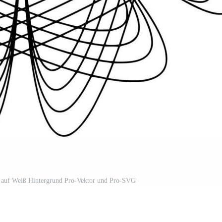
t auf Weiß Hintergrund Pro-Vektor und Pro-SVG