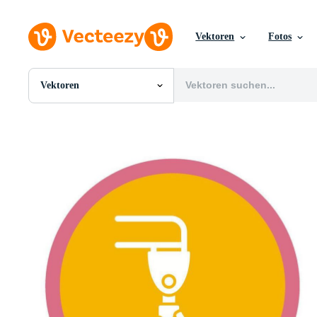
Vektoren
Fotos
Vektoren
Alle Bilder
Fotos
PNGs
PSDs
SVGs
Vorlagen
Vektoren
Videos
Motion Graphics
Redaktionelle Bilder
Redaktionelle Ereignisse