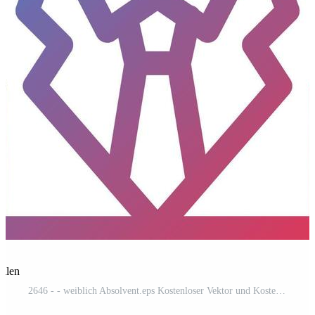
eilen
2646 - - weiblich Absolvent.eps Kostenloser Vektor und Kostenloses SVG