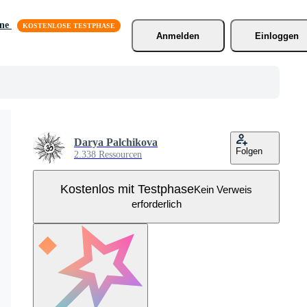
äne
Anmelden
Einloggen
Darya Palchikova
Folgen
2.338 Ressourcen
Kostenlos mit Testphase
Kein Verweis
erforderlich