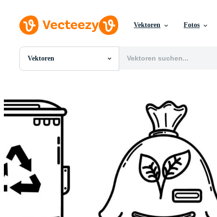
Vektoren
Fotos
Vektoren
Alle Bilder
Fotos
PNGs
PSDs
SVGs
Vorlagen
Vektoren
Videos
Motion Graphics
Redaktionelle Bilder
Redaktionelle Ereignisse