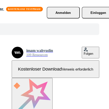
äne
Anmelden
Einloggen
imam wahyudin
Folgen
109 Ressourcen
Kostenloser Download
Verweis erforderlich