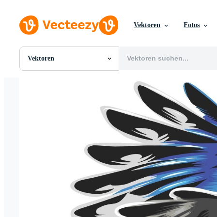
Vektoren
Fotos
Vektoren
Alle Bilder
Fotos
PNGs
PSDs
SVGs
Vorlagen
Vektoren
Videos
Motion Graphics
Redaktionelle Bilder
Redaktionelle Ereignisse