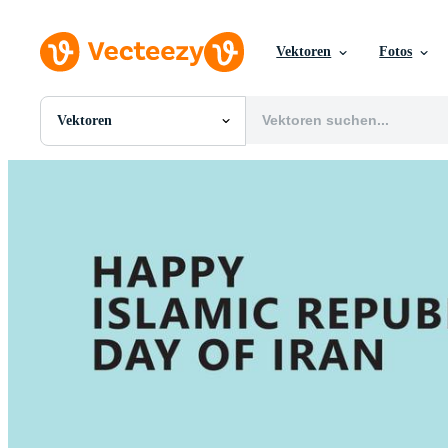
Vektoren
Fotos
Vektoren
Alle Bilder
Fotos
PNGs
PSDs
SVGs
Vorlagen
Vektoren
Videos
Motion Graphics
Redaktionelle Bilder
Redaktionelle Ereignisse