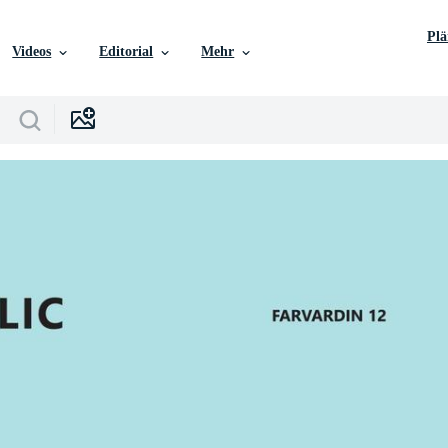
Pl
Videos
Editorial
Mehr