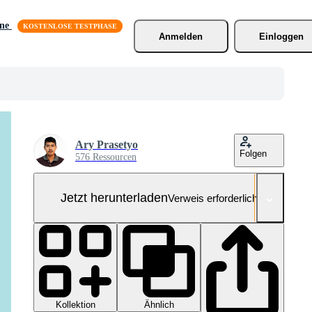
äne
Anmelden
Einloggen
Ary Prasetyo
Folgen
576 Ressourcen
Jetzt herunterladen
Verweis erforderlich
Kollektion
Ähnlich