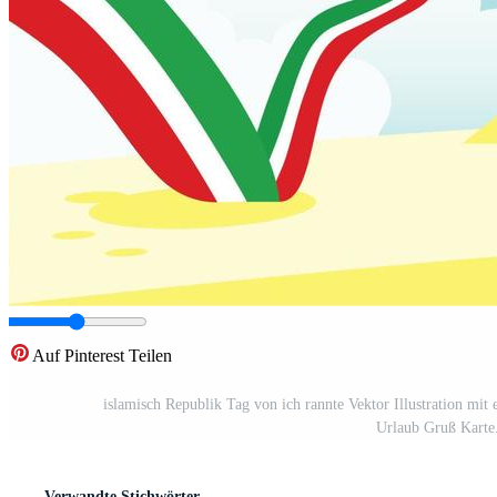
Auf Pinterest Teilen
islamisch Republik Tag von ich rannte Vektor Illustration mi
Urlaub Gruß Karte.
Verwandte Stichwörter