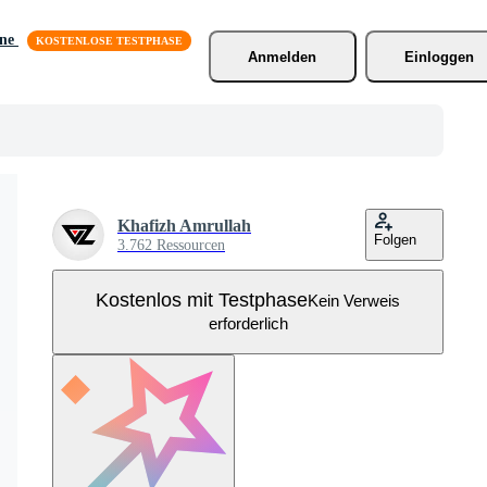
äne
Anmelden
Einloggen
Khafizh Amrullah
Folgen
3.762 Ressourcen
Kostenlos mit Testphase
Kein Verweis
erforderlich