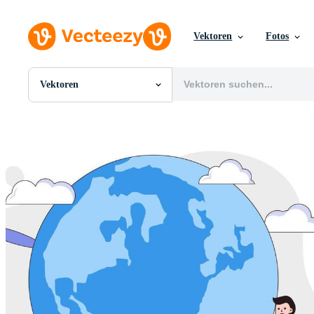
Vektoren
Fotos
Vektoren
Alle Bilder
Fotos
PNGs
PSDs
SVGs
Vorlagen
Vektoren
Videos
Motion Graphics
Redaktionelle Bilder
Redaktionelle Ereignisse