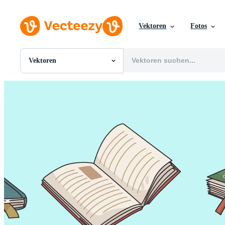
Vektoren
Fotos
Vektoren
Alle Bilder
Fotos
PNGs
PSDs
SVGs
Vorlagen
Vektoren
Videos
Motion Graphics
Redaktionelle Bilder
Redaktionelle Ereignisse