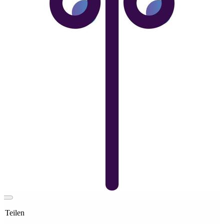
t Teilen