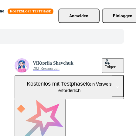
äne
Anmelden
Einloggen
ViKtoriia Shevchuk
Folgen
202 Ressourcen
Kostenlos mit Testphase
Kein Verweis
erforderlich