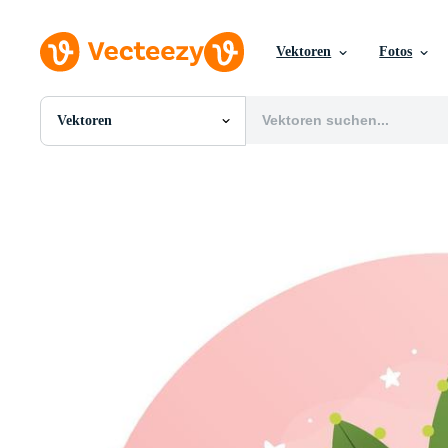
Vektoren
Fotos
Vektoren
Alle Bilder
Fotos
PNGs
PSDs
SVGs
Vorlagen
Vektoren
Videos
Motion Graphics
Redaktionelle Bilder
Redaktionelle Ereignisse