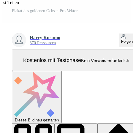
rest Teilen
Plakat des goldenen Ochsen Pro Vektor
Harry Kusumo
Folgen
370 Ressourcen
Kostenlos mit Testphase
Kein Verweis erforderlich
Dieses Bild neu gestalten