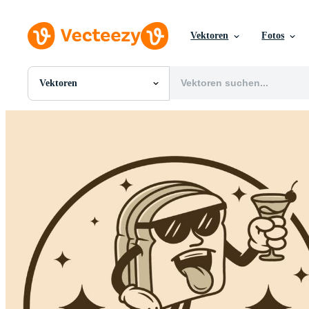
Vektoren
Fotos
Vektoren
Alle Bilder
Fotos
PNGs
PSDs
SVGs
Vorlagen
Vektoren
Videos
Motion Graphics
Redaktionelle Bilder
Redaktionelle Ereignisse