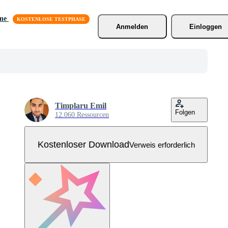
äne
Anmelden
Einloggen
Timplaru Emil
Folgen
12.060 Ressourcen
Kostenloser Download
Verweis erforderlich