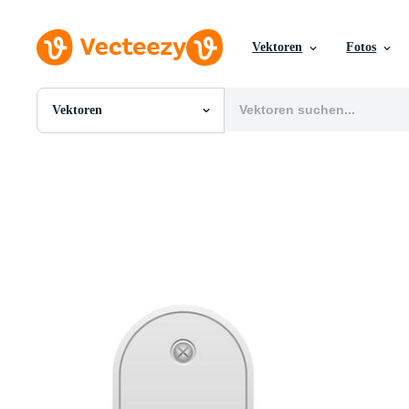
Vektoren
Fotos
Vektoren
Alle Bilder
Fotos
PNGs
PSDs
SVGs
Vorlagen
Vektoren
Videos
Motion Graphics
Redaktionelle Bilder
Redaktionelle Ereignisse