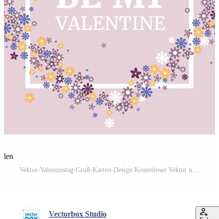
eilen
Vektor-Valentinstag-Gruß-Karten-Design Kostenloser Vektor und Kostenloses SVG
Vectorbox Studio