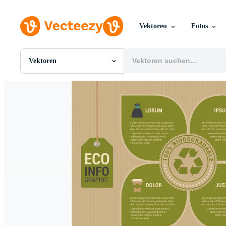
Vektoren
Fotos
Vektoren
Alle Bilder
Fotos
PNGs
PSDs
SVGs
Vorlagen
Vektoren
Videos
Motion Graphics
Redaktionelle Bilder
Redaktionelle Ereignisse