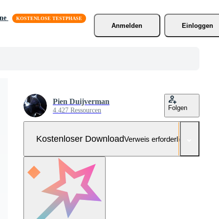
äne
Anmelden
Einloggen
Pien Duijverman
Folgen
4.427 Ressourcen
Kostenloser Download
Verweis erforderlich