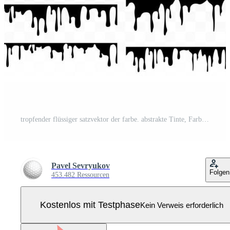
tropfender flüssiger satzvektor der farbe. abstrakte Tinte, Farbspritzer. diverse Blutspritzer. Schokolade, Sirup undicht. fließt. Grunge-Design. isolierte Abbildung Pro Vektor
Pavel Sevryukov
Folgen
453.482 Ressourcen
Kostenlos mit Testphase
Kein Verweis erforderlich