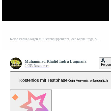
Keine Panik-Slogan mit Bärenpuppenkopf, der Krone trägt, Vektorillustration auf schwarzem Hintergrund, für Streetwear und urbanes T-Shirt-Design, Hoodies usw. Pro Vektor
Muhammad Khafid Indra Luqmana
Folgen
2.053 Ressourcen
Kostenlos mit Testphase
Kein Verweis erforderlich