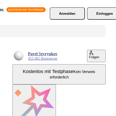
äne
Anmelden
Einloggen
Pavel Sevryukov
Folgen
453.482 Ressourcen
Kostenlos mit Testphase
Kein Verweis
erforderlich