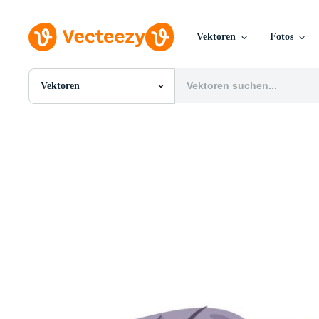
Vektoren
Fotos
Vektoren
Alle Bilder
Fotos
PNGs
PSDs
SVGs
Vorlagen
Vektoren
Videos
Motion Graphics
Redaktionelle Bilder
Redaktionelle Ereignisse