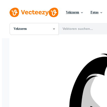
Vektoren
Fotos
Vektoren
Alle Bilder
Fotos
PNGs
PSDs
SVGs
Vorlagen
Vektoren
Videos
Motion Graphics
Redaktionelle Bilder
Redaktionelle Ereignisse