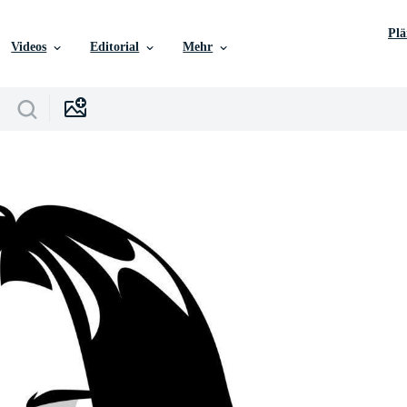
Pl
Videos
Editorial
Mehr