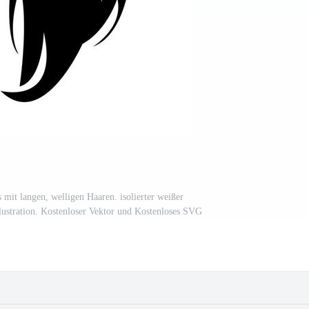
 mit langen, welligen Haaren. isolierter weißer
ustration. Kostenloser Vektor und Kostenloses SVG