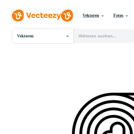
Vektoren
Fotos
Vektoren
Alle Bilder
Fotos
PNGs
PSDs
SVGs
Vorlagen
Vektoren
Videos
Motion Graphics
Redaktionelle Bilder
Redaktionelle Ereignisse