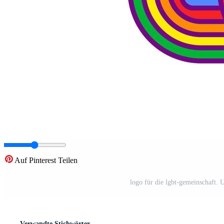
Auf Pinterest Teilen
logo für die lgbt-gemeinschaft. 
Verwandte Stichwörter