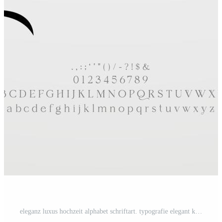
eleganz luxus hochzeit alphabet schriftart. typografie elegant klassisch beschriftung serifenschriften dekorativ vintage retro für logo. Vektor-Illustration Pro-Vektor und Pro-SVG