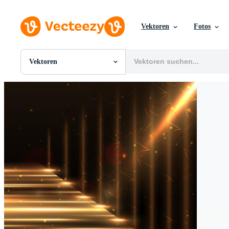
Vektoren
Fotos
Vektoren
Alle Bilder
Fotos
PNGs
PSDs
SVGs
Vorlagen
Vektoren
Videos
Motion Graphics
Redaktionelle Bilder
Redaktionelle Ereignisse