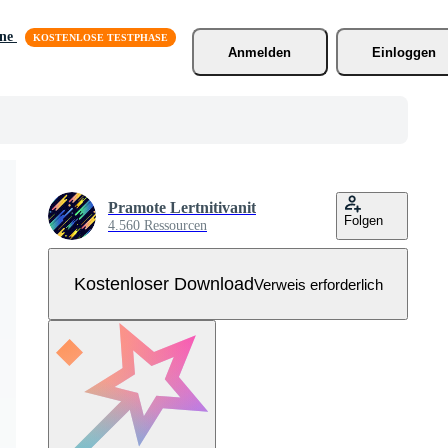
äne
Anmelden
Einloggen
Pramote Lertnitivanit
Folgen
4.560 Ressourcen
Kostenloser Download
Verweis erforderlich