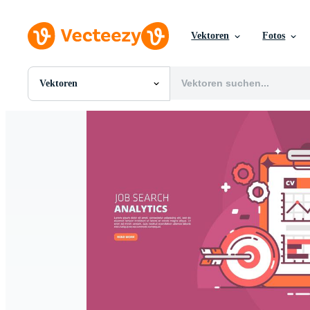
Vektoren
Fotos
Vektoren
Alle Bilder
Fotos
PNGs
PSDs
SVGs
Vorlagen
Vektoren
Videos
Motion Graphics
Redaktionelle Bilder
Redaktionelle Ereignisse