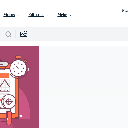
Pl
Videos
Editorial
Mehr