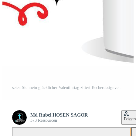
seien Sie mein glücklicher Valentinstag zitiert Becherdesignvektor Pro-Vektor und Pro-SVG
Md Rubel HOSEN SAGOR
Folgen
373 Ressourcen