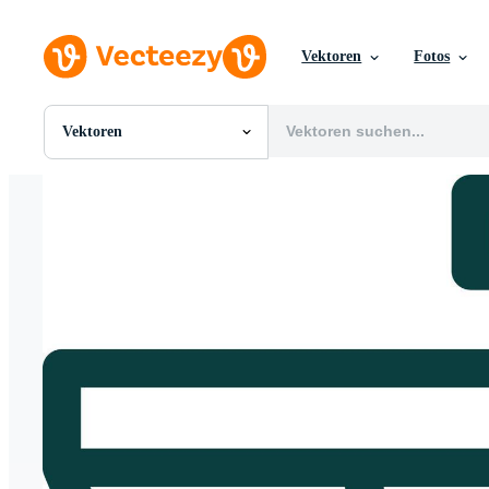
Vektoren
Fotos
Vektoren
Alle Bilder
Fotos
PNGs
PSDs
SVGs
Vorlagen
Vektoren
Videos
Motion Graphics
Redaktionelle Bilder
Redaktionelle Ereignisse