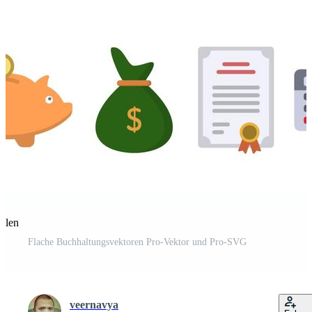
eilen
Flache Buchhaltungsvektoren Pro-Vektor und Pro-SVG
veernavya