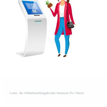
Leute, die Selbstbestellungskioske benutzen Pro Vektor