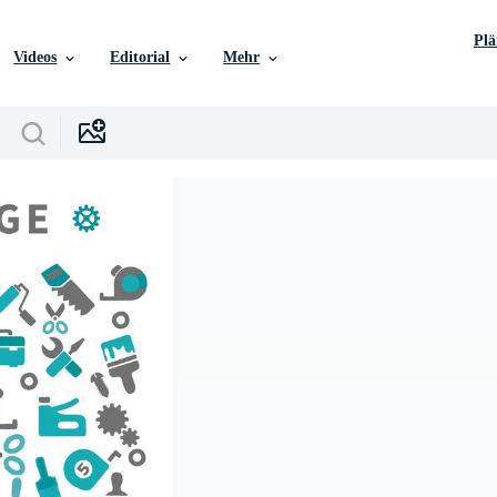
Pl
Videos
Editorial
Mehr