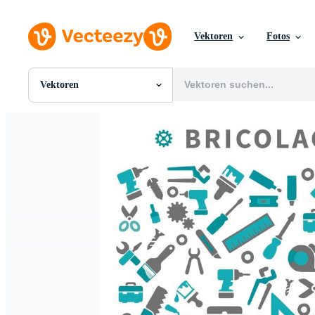
Vektoren
Fotos
Vektoren
Alle Bilder
Fotos
PNGs
PSDs
SVGs
Vorlagen
Vektoren
Videos
Motion Graphics
Redaktionelle Bilder
Redaktionelle Ereignisse