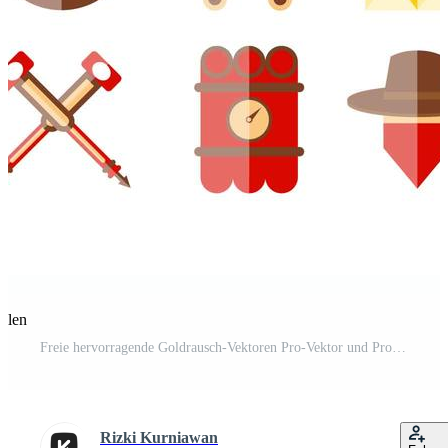
eilen
Freie hervorragende Goldrausch-Vektoren Pro-Vektor und Pro-SVG
Rizki Kurniawan