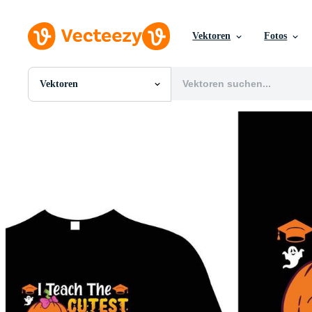
Vektoren
Fotos
Vektoren
Alle Bilder
Fotos
PNGs
PSDs
SVGs
Vorlagen
Vektoren
Videos
Motion Graphics
Redaktionelle Bilder
Redaktionelle Ereignisse