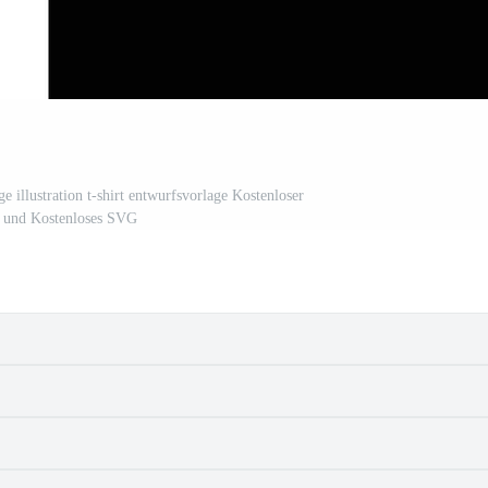
e illustration t-shirt entwurfsvorlage Kostenloser
 und Kostenloses SVG