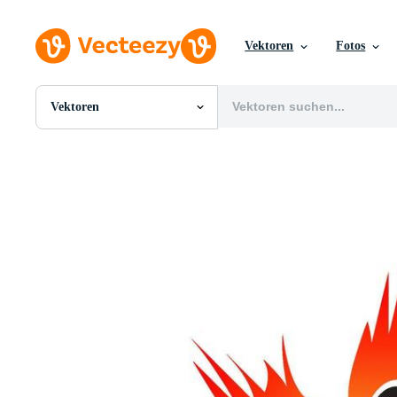
Vektoren
Fotos
Vektoren
Alle Bilder
Fotos
PNGs
PSDs
SVGs
Vorlagen
Vektoren
Videos
Motion Graphics
Redaktionelle Bilder
Redaktionelle Ereignisse