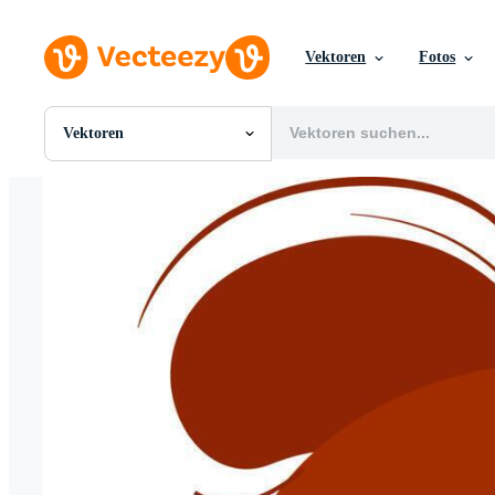
Vektoren
Fotos
Vektoren
Alle Bilder
Fotos
PNGs
PSDs
SVGs
Vorlagen
Vektoren
Videos
Motion Graphics
Redaktionelle Bilder
Redaktionelle Ereignisse