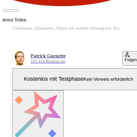
nterest Teilen
Tischlampe, Illustration, Vektor auf weißem Hintergrund. Pro Vektor
Patrick Guenette
Folgen
183.414 Ressourcen
Kostenlos mit Testphase
Kein Verweis erforderlich