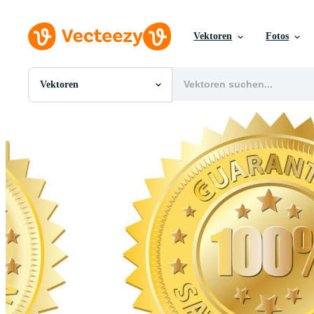
Vektoren
Fotos
Vektoren
Alle Bilder
Fotos
PNGs
PSDs
SVGs
Vorlagen
Vektoren
Videos
Motion Graphics
Redaktionelle Bilder
Redaktionelle Ereignisse