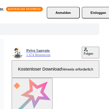
äne
Anmelden
Einloggen
Priyo Sanyoto
Folgen
1.674 Ressourcen
Kostenloser Download
Verweis erforderlich