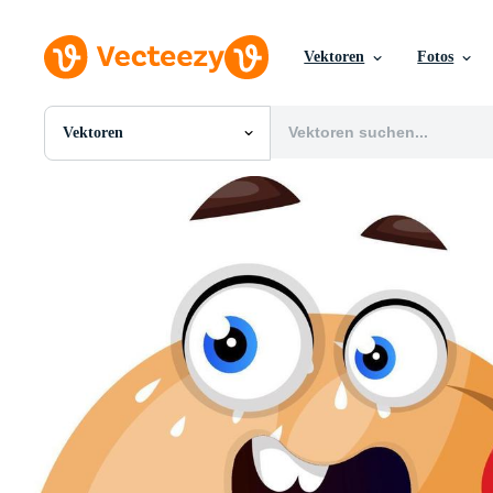
Vektoren
Fotos
Vektoren
Alle Bilder
Fotos
PNGs
PSDs
SVGs
Vorlagen
Vektoren
Videos
Motion Graphics
Redaktionelle Bilder
Redaktionelle Ereignisse