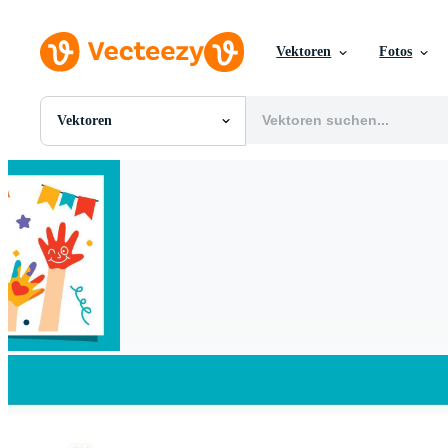
Vektoren
Fotos
Vektoren
Alle Bilder
Fotos
PNGs
PSDs
SVGs
Vorlagen
Vektoren
Videos
Motion Graphics
Redaktionelle Bilder
Redaktionelle Ereignisse