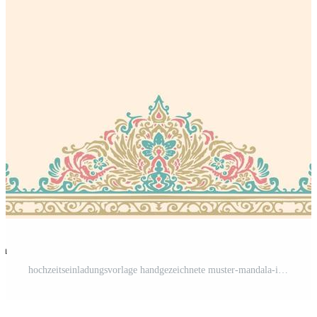
en
hochzeitseinladungsvorlage handgezeichnete muster-mandala-illustration Pro Vektor