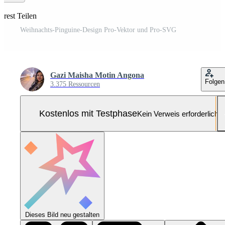
erest Teilen
Weihnachts-Pinguine-Design Pro-Vektor und Pro-SVG
Gazi Maisha Motin Angona
Folgen
3.375 Ressourcen
Kostenlos mit Testphase
Kein Verweis erforderlich
Dieses Bild neu gestalten