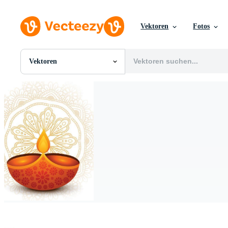
Vektoren
Fotos
Vektoren
Alle Bilder
Fotos
PNGs
PSDs
SVGs
Vorlagen
Vektoren
Videos
Motion Graphics
Redaktionelle Bilder
Redaktionelle Ereignisse